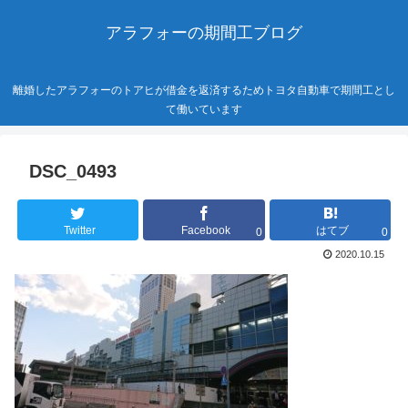
アラフォーの期間工ブログ
離婚したアラフォーのトアヒが借金を返済するためトヨタ自動車で期間工とし
て働いています
DSC_0493
Twitter
Facebook
はてブ
0
0
2020.10.15