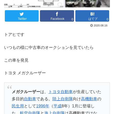
Twitter
Facebook
はてブ
0
0
2020.08.16
トアヒです
いつもの様に中古車のオークションを見ていたら
この車を発見
トヨタ メガクルーザー
メガクルーザー
は、
トヨタ自動車
が生産していた
多目的
自動車
である。
陸上自衛隊
向け
高機動車
の
民生用
として
1996年
（
平成
8年）1月に登場し
た。
航空自衛隊
と
海上自衛隊
は高機動車ではな