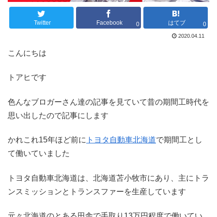
Twitter
Facebook
はてブ
0
0
2020.04.11
こんにちは
トアヒです
色んなブロガーさん達の記事を見ていて昔の期間工時代を
思い出したので記事にします
かれこれ15年ほど前に
トヨタ自動車北海道
で期間工とし
て働いていました
トヨタ自動車北海道は、北海道苫小牧市にあり、主にトラ
ンスミッションとトランスファーを生産しています
元々北海道のとある田舎で手取り13万円程度で働いてい