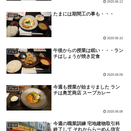
2020.06.12
たまには期間工の事も・・・
グルメ
2020.06.10
午後からの授業は眠い・・・ラン
グルメ
チはしょうが焼き定食
2020.06.09
今週も授業が始まりました ラン
グルメ
チは奥芝商店 スープカレー
2020.06.08
今週の職業訓練 宅地建物取引科
グルメ
終了して それかららーめん信玄