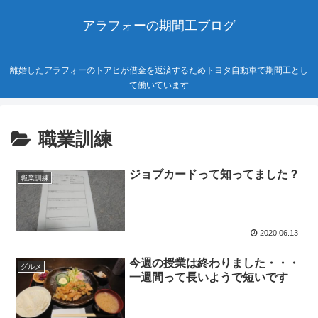
アラフォーの期間工ブログ
離婚したアラフォーのトアヒが借金を返済するためトヨタ自動車で期間工とし
て働いています
職業訓練
ジョブカードって知ってました？
職業訓練
2020.06.13
今週の授業は終わりました・・・
グルメ
一週間って長いようで短いです